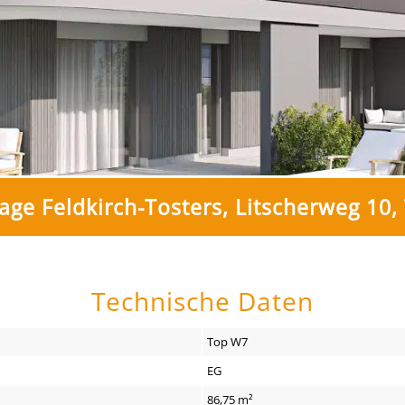
ge Feldkirch-Tosters, Litscherweg 10,
Technische Daten
Top W7
EG
86,75 m²