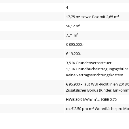
4
17,75 m² sowie Box mit 2,65 m²
56,12 m²
7,71 m²
€ 395.000,–
€ 19.200,–
3,5 % Grunderwerbssteuer
1,1 % Grundbucheintragungsgebühr
Keine Vertragserrichtungskosten!
€ 95.900,– laut WBF-Richtlinien 2018/
Zusätzlicher Bonus (Kinder, Einkom
HWB 30,9 kWh/m²a; fGEE 0,75
ca. € 2,50 pro m² Wohnfläche pro M