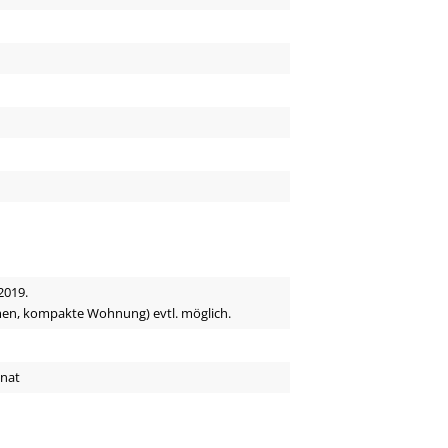
2019.
men, kompakte Wohnung) evtl. möglich.
onat