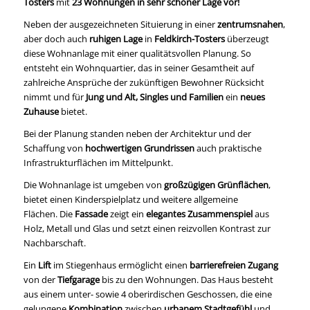
Tosters
mit
23 Wohnungen in sehr schöner Lage vor!
Neben der ausgezeichneten Situierung in einer
zentrumsnahen
,
aber doch auch
ruhigen Lage
in
Feldkirch-Tosters
überzeugt
diese Wohnanlage mit einer qualitätsvollen Planung. So
entsteht ein Wohnquartier, das in seiner Gesamtheit auf
zahlreiche Ansprüche der zukünftigen Bewohner Rücksicht
nimmt und für
Jung und Alt, Singles und Familien
ein
neues
Zuhause
bietet.
Bei der Planung standen neben der Architektur und der
Schaffung von
hochwertigen Grundrissen
auch praktische
Infrastrukturflächen im Mittelpunkt.
Die Wohnanlage ist umgeben von
großzügigen
Grünflächen
,
bietet einen Kinderspielplatz und weitere allgemeine
Flächen. Die
Fassade
zeigt ein
elegantes Zusammenspiel
aus
Holz, Metall und Glas und setzt einen reizvollen Kontrast zur
Nachbarschaft.
Ein
Lift
im Stiegenhaus ermöglicht einen
barrierefreien Zugang
von der
Tiefgarage
bis zu den Wohnungen.
Das Haus besteht
aus einem unter- sowie 4 oberirdischen Geschossen, die eine
gelungene
Kombination
zwischen
urbanem Stadtgefühl
und