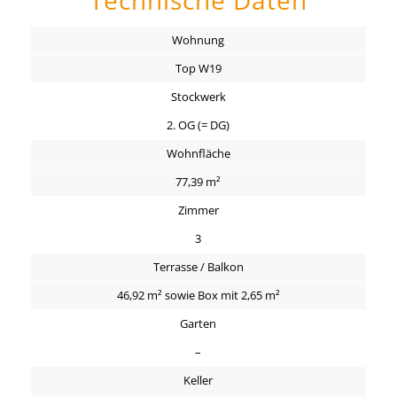
Technische Daten
Wohnung
Top W19
Stockwerk
2. OG (= DG)
Wohnfläche
77,39 m²
Zimmer
3
Terrasse / Balkon
46,92 m² sowie Box mit 2,65 m²
Garten
–
Keller