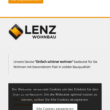
Unsere Devise
"Einfach schöner wohnen"
bedeutet für Sie
Wohnen mit besonderem Flair in solider Bauqualität!
Lenz Wohnbau GmbH
Die Webseite verwendet Cookies um das Erlebnis für den
6837 Weiler, Treiet 1
User zu verbessern. Um die Webseite optimal nutzen zu
Tel.: 05523 / 52391-0
können, sollten Sie Alle Cookies akzeptieren.
info@lenz-wohnbau.at
Alle Cookies akzeptieren