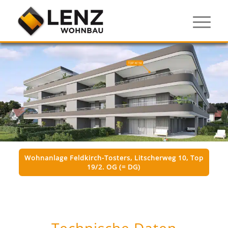
Wohnanlage Feldkirch-Tosters, Litscherweg 10, Top
19/2. OG (= DG)