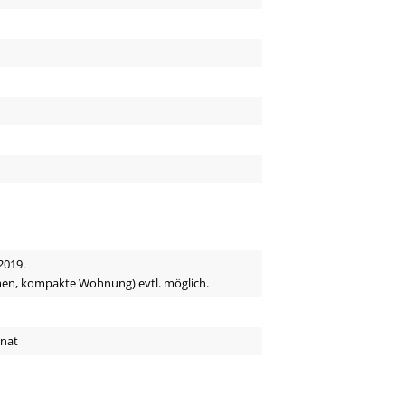
2019.
men, kompakte Wohnung) evtl. möglich.
onat