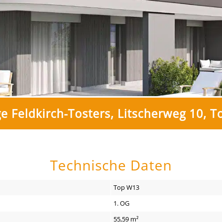
 Feldkirch-Tosters, Litscherweg 10, T
Technische Daten
Top W13
1. OG
55,59 m²