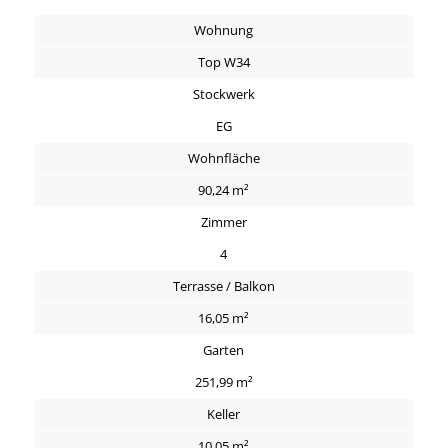
Wohnung
Top W34
Stockwerk
EG
Wohnfläche
90,24 m²
Zimmer
4
Terrasse / Balkon
16,05 m²
Garten
251,99 m²
Keller
10,05 m²