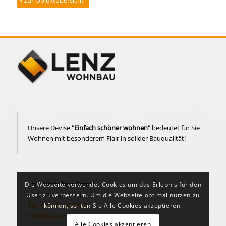
zur Objektübersicht
Unsere Devise
"Einfach schöner wohnen"
bedeutet für Sie
Wohnen mit besonderem Flair in solider Bauqualität!
Lenz Wohnbau GmbH
Die Webseite verwendet Cookies um das Erlebnis für den
6837 Weiler, Treiet 1
User zu verbessern. Um die Webseite optimal nutzen zu
Tel.: 05523 / 52391-0
können, sollten Sie Alle Cookies akzeptieren.
info@lenz-wohnbau.at
Alle Cookies akzeptieren