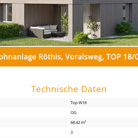
hnanlage Röthis, Voralsweg, TOP 18
Technische Daten
Top W18
OG
68,42 m²
3