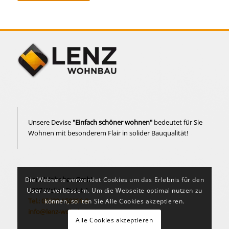
Unsere Devise
"Einfach schöner wohnen"
bedeutet für Sie
Wohnen mit besonderem Flair in solider Bauqualität!
Lenz Wohnbau GmbH
Die Webseite verwendet Cookies um das Erlebnis für den
6837 Weiler, Treiet 1
User zu verbessern. Um die Webseite optimal nutzen zu
Tel.: 05523 / 52391-0
können, sollten Sie Alle Cookies akzeptieren.
info@lenz-wohnbau.at
Alle Cookies akzeptieren