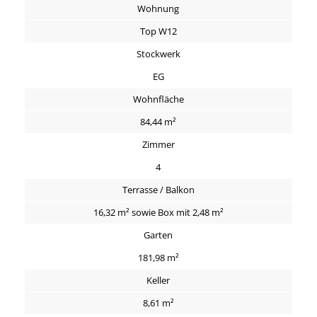
Wohnung
Top W12
Stockwerk
EG
Wohnfläche
84,44 m²
Zimmer
4
Terrasse / Balkon
16,32 m² sowie Box mit 2,48 m²
Garten
181,98 m²
Keller
8,61 m²