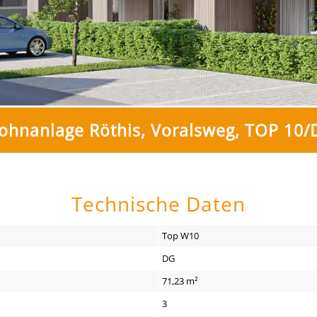
ohnanlage Röthis, Voralsweg, TOP 10/
Technische Daten
Top W10
DG
71,23 m²
3