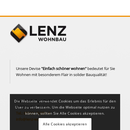
Unsere Devise
"Einfach schöner wohnen"
bedeutet für Sie
Wohnen mit besonderem Flair in solider Bauqualität!
Lenz Wohnbau GmbH
Die Webseite verwendet Cookies um das Erlebnis für den
6837 Weiler, Treiet 1
User zu verbessern. Um die Webseite optimal nutzen zu
Tel.: 05523 / 52391-0
können, sollten Sie Alle Cookies akzeptieren.
info@lenz-wohnbau.at
Alle Cookies akzeptieren