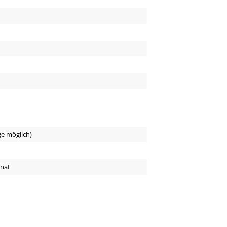
ge möglich)
onat