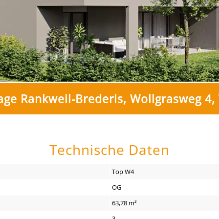
ge Rankweil-Brederis, Wollgrasweg 4,
Technische Daten
Top W4
OG
63,78 m²
3