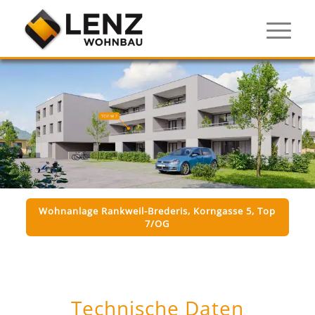
Wohnanlage Rankweil-Brederis, Korngasse 5, Top
7/OG
Technische Daten