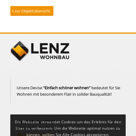
zur Objektübersicht
Unsere Devise
"Einfach schöner wohnen"
bedeutet für Sie
Wohnen mit besonderem Flair in solider Bauqualität!
Lenz Wohnbau GmbH
Die Webseite verwendet Cookies um das Erlebnis für den
6837 Weiler, Treiet 1
User zu verbessern. Um die Webseite optimal nutzen zu
Tel.: 05523 / 52391-0
können, sollten Sie Alle Cookies akzeptieren.