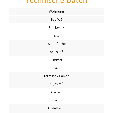
Technische Daten
Wohnung
Top W5
Stockwerk
DG
Wohnfläche
86,15 m²
Zimmer
4
Terrasse / Balkon
16,25 m²
Garten
–
Abstellraum