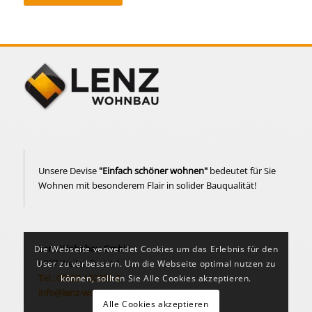
Unsere Devise
"Einfach schöner wohnen"
bedeutet für Sie
Wohnen mit besonderem Flair in solider Bauqualität!
Lenz Wohnbau GmbH
Die Webseite verwendet Cookies um das Erlebnis für den
6837 Weiler, Treiet 1
User zu verbessern. Um die Webseite optimal nutzen zu
Tel.: 05523 / 52391-0
können, sollten Sie Alle Cookies akzeptieren.
info@lenz-wohnbau.at
Alle Cookies akzeptieren