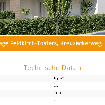
ge Feldkirch-Tosters, Kreuzäckerweg,
Technische Daten
Top W6
OG
83,88 m²
4