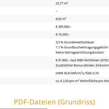
22,77 m²
–
6,02 m²
€ 385.000,–
€ 19.200,–
3,5 % Grunderwerbssteuer
1,1 % Grundbucheintragungsgebühr
Keine Vertragserrichtungskosten!
€ 91.800,– laut WBF-Richtlinien 2018/
Zusätzlicher Bonus (Kinder, Einkom
HWB 30,8 kWh/m²a; fGEE 0,74
ca. € 2,50 pro m² Wohnfläche pro M
PDF-Dateien (Grundriss)