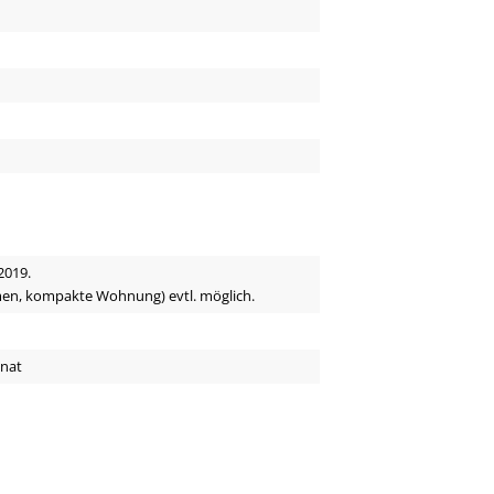
2019.
men, kompakte Wohnung) evtl. möglich.
onat