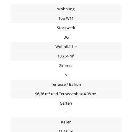
Wohnung
Top W11
Stockwerk
DG
Wohnfläche
186,64 m²
Zimmer
5
Terrasse / Balkon
96,36 m² und Terrassenbox 4,08 m²
Garten
–
Keller
11,58 m²