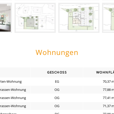
Wohnungen
GESCHOSS
WOHNFL
rten-Wohnung
EG
70,37 
rrassen-Wohnung
OG
77,88 
rrassen-Wohnung
OG
77,41 
rrassen-Wohnung
OG
71,37 
chgeschoss-
DG
77,88 