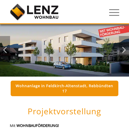
Wohnanlage in Feldkirch-Altenstadt, Rebbündten
17
Projektvorstellung
Mit
WOHNBAUFÖRDERUNG!