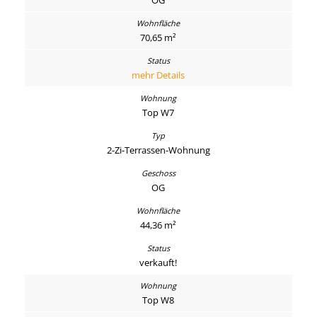
OG
70,65 m²
mehr Details
Top W7
2-Zi-Terrassen-Wohnung
OG
44,36 m²
verkauft!
Top W8