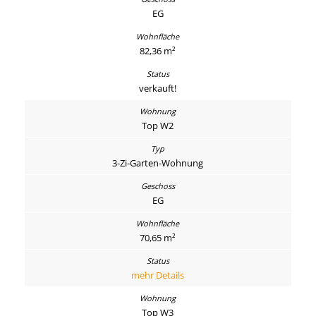
EG
82,36 m²
verkauft!
Top W2
3-Zi-Garten-Wohnung
EG
70,65 m²
mehr Details
Top W3