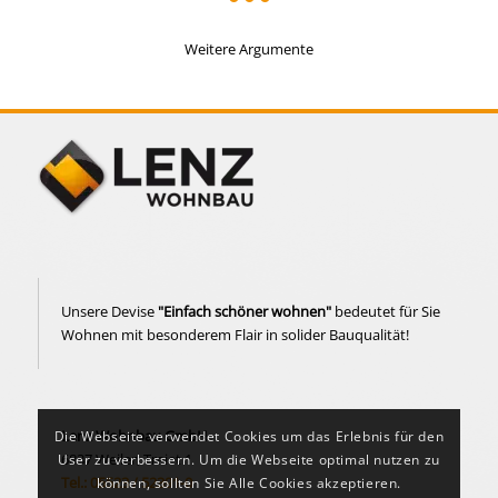
Weitere Argumente
Unsere Devise
"Einfach schöner wohnen"
bedeutet für Sie
Wohnen mit besonderem Flair in solider Bauqualität!
Lenz Wohnbau GmbH
Die Webseite verwendet Cookies um das Erlebnis für den
6837 Weiler, Treiet 1
User zu verbessern. Um die Webseite optimal nutzen zu
Tel.: 05523 / 52391-0
können, sollten Sie Alle Cookies akzeptieren.