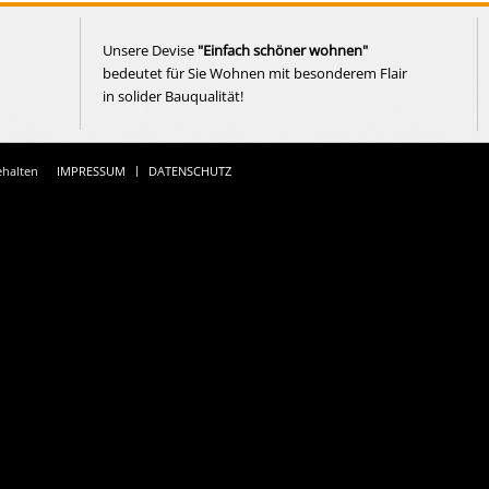
Unsere Devise
"Einfach schöner wohnen"
bedeutet für Sie Wohnen mit besonderem Flair
in solider Bauqualität!
ehalten
IMPRESSUM
DATENSCHUTZ