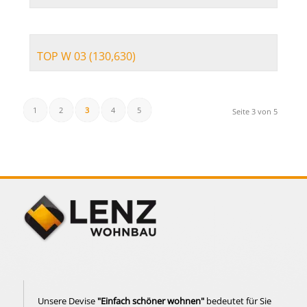
TOP W 03 (130,630)
1
2
3
4
5
Seite 3 von 5
Unsere Devise
"Einfach schöner wohnen"
bedeutet für Sie